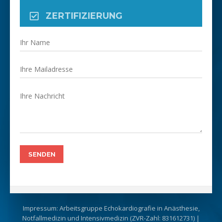
ZERTIFIZIERUNG
Impressum: Arbeitsgruppe Echokardiografie in Anästhesie,
Notfallmedizin und Intensivmedizin (ZVR-Zahl: 831612731) |